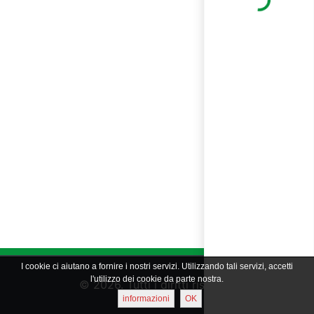
Loading...
I cookie ci aiutano a fornire i nostri servizi. Utilizzando tali servizi, accetti
l'utilizzo dei cookie da parte nostra.
© 2026. Tutti i diritti riservati
informazioni
OK