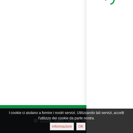
Loading...
I cookie ci aiutano a fornire i nostri servizi. Utilizzando tali servizi, accetti
l'utilizzo dei cookie da parte nostra.
© 2026. Tutti i diritti riservati
informazioni
OK