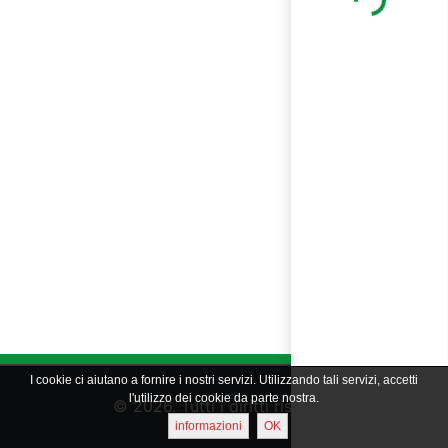
Loading...
I cookie ci aiutano a fornire i nostri servizi. Utilizzando tali servizi, accetti
l'utilizzo dei cookie da parte nostra.
© 2026. Tutti i diritti riservati
informazioni
OK