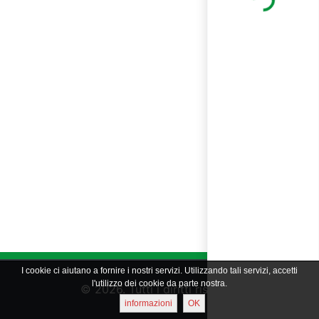
Loading...
I cookie ci aiutano a fornire i nostri servizi. Utilizzando tali servizi, accetti
l'utilizzo dei cookie da parte nostra.
© 2026. Tutti i diritti riservati
informazioni
OK