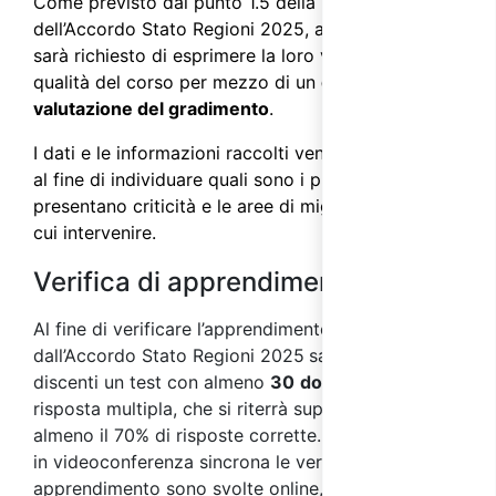
Come previsto dal punto 1.5 della parte IV
dell’
Accordo Stato Regioni 2025
, ai partecipanti
sarà richiesto di esprimere la loro valutazione sulla
qualità del corso per mezzo di un
questionario di
valutazione del gradimento
.
I dati e le informazioni raccolti vengono analizzati
al fine di individuare quali sono i processi che
presentano criticità e le aree di miglioramento su
cui intervenire.
Verifica di apprendimento
Al fine di
verificare l’apprendimento, come previsto
dall’Accordo Stato Regioni 2025
sarà sottoposto ai
discenti un test con almeno
30
domande
a
risposta multipla, che si riterrà superato con
almeno il 70% di risposte corrette. Nei corsi svolti
in videoconferenza sincrona le verifiche di
apprendimento sono svolte online, per mezzo