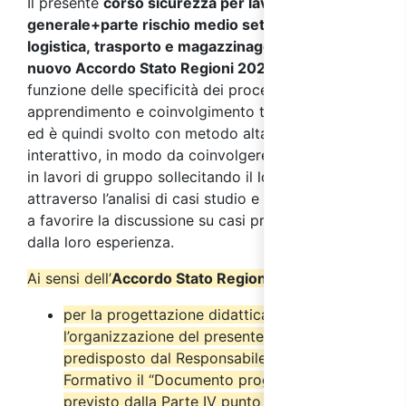
Il presente
corso sicurezza per lavoratori parte
generale+parte rischio medio settore
logistica, trasporto e magazzinaggio, conforme al
nuovo Accordo Stato Regioni 2025
,
si sviluppa in
funzione delle specificità dei processi di
apprendimento e coinvolgimento tipici degli adulti
ed è quindi svolto con metodo altamente
interattivo, in modo da coinvolgere i partecipanti
in lavori di gruppo sollecitando il loro interesse
attraverso l’analisi di casi studio e simulazioni volte
a favorire la discussione su casi pratici provenienti
dalla loro esperienza.
Ai sensi dell’
Accordo Stato Regioni del 17/4/2025
:
per la progettazione didattica e
l’organizzazione del presente corso è stato
predisposto dal Responsabile del Progetto
Formativo il “Documento progettuale” come
previsto dalla Parte IV punto 2.6 del suddetto