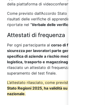
della piattaforma di videoconferenza.
Come previsto dall’Accordo Stato Regioni 2025, i
risultati delle verifiche di apprendimento saranno
riportate nel “
Verbale delle verifiche finali
”.
Attestati di frequenza
Per ogni partecipante al
corso di formazione sulla
sicurezza per lavoratori parte generale+parte
specifica di aziende a rischio medio del settore
logistica, trasporto e magazzinaggio
verrà
rilasciato un attestato di frequenza a seguito del
superamento del test finale.
L’attestato rilasciato, come previsto dall’
Accordo
Stato Regioni 2025, ha validità su tutto il territorio
nazionale
.