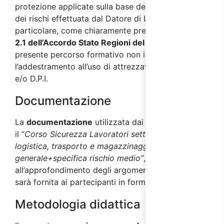
protezione applicate sulla base della valutazione
dei rischi effettuata dal Datore di Lavoro. In
particolare, come chiaramente precisato dal
punto
2.1 dell’Accordo Stato Regioni del 17/04/2025
, il
presente percorso formativo non include
l’addestramento all’uso di attrezzature di lavoro
e/o D.P.I.
Documentazione
La
documentazione
utilizzata dai docenti durante
il “
Corso Sicurezza Lavoratori settore
logistica, trasporto e magazzinaggio - parte
generale+specifica rischio medio”
, utile
all’approfondimento degli argomenti affrontati,
sarà fornita ai partecipanti in formato digitale.
Metodologia didattica