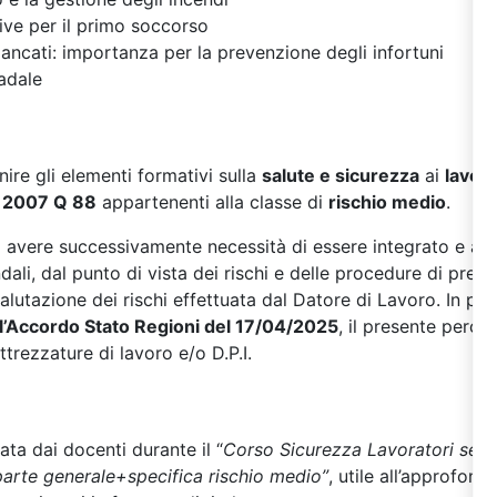
ve per il primo soccorso
mancati: importanza per la prevenzione degli infortuni
radale
rnire gli elementi formativi sulla
salute e sicurezza
ai
lavora
2007 Q 88
appartenenti alla classe di
rischio medio
.
à avere successivamente necessità di essere integrato e am
ndali, dal punto di vista dei rischi e delle procedure di pre
valutazione dei rischi effettuata dal Datore di Lavoro. In p
ll’Accordo Stato Regioni del 17/04/2025
, il presente perc
ttrezzature di lavoro e/o D.P.I.
zata dai docenti durante il “
Corso Sicurezza Lavoratori setto
parte generale+specifica rischio medio”
, utile all’approfon