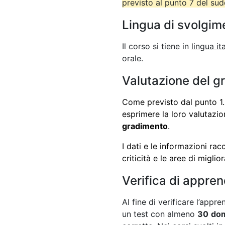
previsto al punto 7 del su
Lingua di svolgim
Il corso si tiene in
lingua it
orale.
Valutazione del g
Come previsto dal punto 1.5
esprimere la loro valutazi
gradimento
.
I dati e le informazioni rac
criticità e le aree di migli
Verifica di appre
Al fine di verificare l’app
un test con almeno
30
do