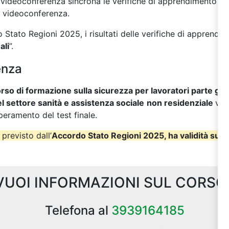
in videoconferenza sincrona le verifiche di apprendimento so
i videoconferenza.
Stato Regioni 2025, i risultati delle verifiche di apprendi
ali
”.
enza
rso di formazione sulla sicurezza per lavoratori parte ge
l settore sanità e assistenza sociale
non residenziale
ver
peramento del test finale.
 previsto dall’
Accordo Stato Regioni 2025, ha validità su tut
VUOI INFORMAZIONI SUL CORSO
Telefona al
3939164185