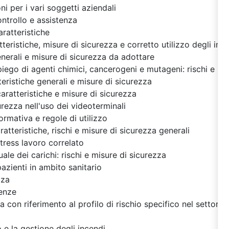
oni per i vari soggetti aziendali
ontrollo e assistenza
caratteristiche
tteristiche, misure di sicurezza e corretto utilizzo degli impi
enerali e misure di sicurezza da adottare
piego di agenti chimici, cancerogeni e mutageni: rischi e mi
tteristiche generali e misure di sicurezza
 caratteristiche e misure di sicurezza
urezza nell'uso dei videoterminali
normativa e regole di utilizzo
ratteristiche, rischi e misure di sicurezza generali
stress lavoro correlato
e dei carichi: rischi e misure di sicurezza
zienti in ambito sanitario
zza
enze
 con riferimento al profilo di rischio specifico nel settore 
 e la gestione degli incendi