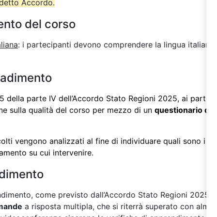
ddetto Accordo.
ento del corso
aliana
: i partecipanti devono comprendere la lingua italiana 
radimento
 della parte IV dell’
Accordo Stato Regioni 2025
, ai partec
one sulla qualità del corso per mezzo di un
questionario di 
colti vengono analizzati al fine di individuare quali sono i 
oramento su cui intervenire.
ndimento
rendimento, come previsto dall’Accordo Stato Regioni 2025
s
mande
a risposta multipla, che si riterrà superato con almen