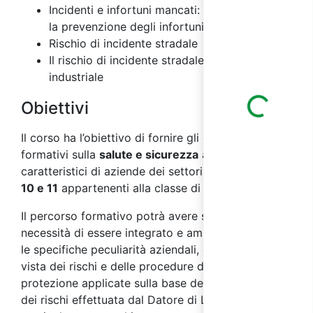
Incidenti e infortuni mancati: importanza per
la prevenzione degli infortuni
Rischio di incidente stradale
Il rischio di incidente stradale nel settore
industriale
Loading...
Obiettivi
Il corso ha l’obiettivo di fornire gli elementi
formativi sulla
salute e sicurezza
ai
lavoratori
,
caratteristici di aziende dei settori
ATECO 2007 C
10 e 11
appartenenti alla classe di
rischio alto
.
Il percorso formativo potrà avere successivamente
necessità di essere integrato e ampliato secondo
le specifiche peculiarità aziendali, dal punto di
vista dei rischi e delle procedure di prevenzione e
protezione applicate sulla base della valutazione
dei rischi effettuata dal Datore di Lavoro. In