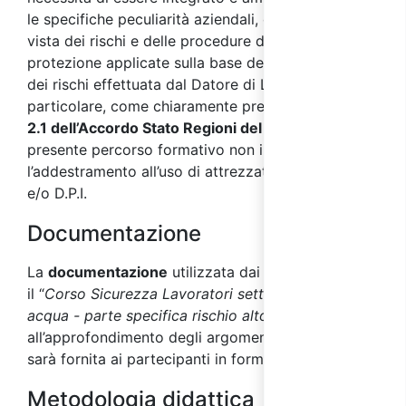
le specifiche peculiarità aziendali, dal punto di
vista dei rischi e delle procedure di prevenzione e
protezione applicate sulla base della valutazione
dei rischi effettuata dal Datore di Lavoro. In
particolare, come chiaramente precisato dal
punto
2.1 dell’Accordo Stato Regioni del 17/04/2025
, il
presente percorso formativo non include
l’addestramento all’uso di attrezzature di lavoro
e/o D.P.I.
Documentazione
La
documentazione
utilizzata dai docenti durante
il “
Corso Sicurezza Lavoratori settore fornitura di
acqua - parte specifica rischio alto”
, utile
all’approfondimento degli argomenti affrontati,
sarà fornita ai partecipanti in formato digitale.
Metodologia didattica