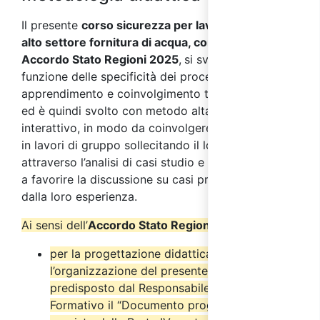
Il presente
corso sicurezza per lavoratori rischio
alto settore fornitura di acqua, conforme al nuovo
Accordo Stato Regioni 2025
,
si sviluppa in
funzione delle specificità dei processi di
apprendimento e coinvolgimento tipici degli adulti
ed è quindi svolto con metodo altamente
interattivo, in modo da coinvolgere i partecipanti
in lavori di gruppo sollecitando il loro interesse
attraverso l’analisi di casi studio e simulazioni volte
a favorire la discussione su casi pratici provenienti
dalla loro esperienza.
Ai sensi dell’
Accordo Stato Regioni del 17/4/2025
:
per la progettazione didattica e
l’organizzazione del presente corso è stato
predisposto dal Responsabile del Progetto
Formativo il “Documento progettuale” come