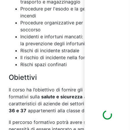
trasporto e magazzinaggio
Procedure per l'esodo e la gestione degli
incendi
Procedure organizzative per il primo
soccorso
Incidenti e infortuni mancati: importanza per
la prevenzione degli infortuni
Rischi di incidente stradale
Il rischio di incidente nella fornitura di acqua
Rischi spazi confinati
Obiettivi
Il corso ha l’obiettivo di fornire gli elementi
formativi sulla
salute e sicurezza
ai
lavoratori
,
caratteristici di aziende dei settori
ATECO 2007 E
36 e 37
appartenenti alla classe di
rischio alto.
Loading...
Il percorso formativo potrà avere successivamente
necessità di essere integrato e ampliato secondo