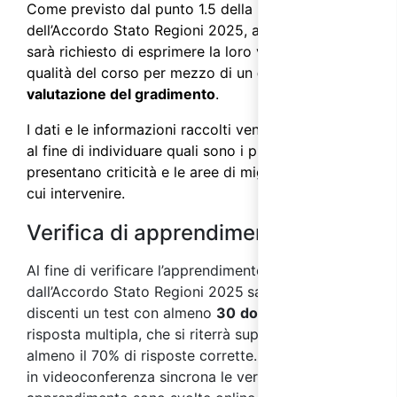
Come previsto dal punto 1.5 della parte IV
dell’
Accordo Stato Regioni 2025
, ai partecipanti
sarà richiesto di esprimere la loro valutazione sulla
qualità del corso per mezzo di un
questionario di
valutazione del gradimento
.
I dati e le informazioni raccolti vengono analizzati
al fine di individuare quali sono i processi che
presentano criticità e le aree di miglioramento su
cui intervenire.
Verifica di apprendimento
Al fine di verificare l’apprendimento, come previsto
dall’Accordo Stato Regioni 2025
sarà sottoposto ai
discenti un test con almeno
30
domande
a
risposta multipla, che si riterrà superato con
almeno il 70% di risposte corrette. Nei corsi svolti
in videoconferenza sincrona le verifiche di