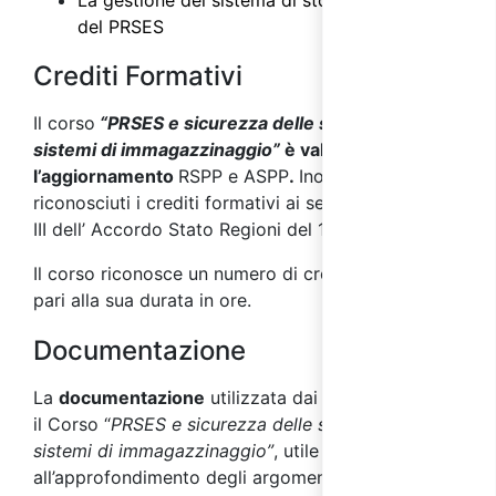
La gestione del sistema di stoccaggio e ruolo
del PRSES
Crediti Formativi
Il corso
“PRSES e sicurezza delle scaffalature e
sistemi di immagazzinaggio”
è valido per
l’aggiornamento
RSPP e ASPP
.
Inoltre sono
riconosciuti i crediti formativi ai sensi dell’allegato
III dell’ Accordo Stato Regioni del 17/04/2025.
Il corso riconosce un numero di crediti formativi
pari alla sua durata in ore.
Documentazione
La
documentazione
utilizzata dai docenti durante
il Corso “
PRSES e sicurezza delle scaffalature e
sistemi di immagazzinaggio”
, utile
all’approfondimento degli argomenti affrontati,