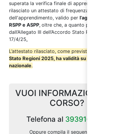
superata la verifica finale di apprendimento, verrà
rilasciato u
n attestato di frequenza con verifica
dell'apprendimento, valido per
l’aggiornamento
RSPP e ASPP
,
oltre che, a quanto previsto
dall’Allegato III dell’Accordo Stato Regioni del
17/4/25
.
L’attestato rilasciato, come previsto dall’
Accordo
Stato Regioni 2025, ha validità su tutto il territorio
nazionale
.
VUOI INFORMAZIONI SUL
CORSO?
Telefona al
3939164185
Oppure compila il seguente form: