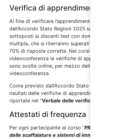
Verifica di apprendimento
Al fine di verificare l’app
rendimento, come previsto
dall’Accordo Stato Regioni 2025
saranno
sottoposti ai discenti test con domande a risposta
multipla, che si riterranno superati con almeno il
70% di risposte corrette. Nei corsi svolti in
videoconferenza le verifiche di apprendimento
sono svolte online, per mezzo della piattaforma di
videoconferenza.
Come previsto dall’Accordo Stato Regioni 2025, i
risultati delle verifiche di apprendimento saranno
riportate nel “
Verbale delle verifiche finali
”.
Attestati di frequenza
Per ogni partecipante al corso “
PRSES e sicurezza
delle scaffalature e sistemi di immagazzinaggio
”,