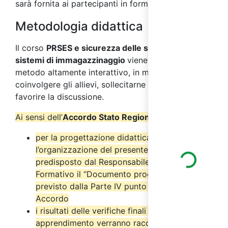
sarà fornita ai partecipanti in formato digitale.
Metodologia didattica
Il corso
PRSES e sicurezza delle scaffalature e
sistemi di immagazzinaggio
viene svolto con
metodo altamente interattivo, in modo da
coinvolgere gli allievi, sollecitarne l’interesse e
favorire la discussione.
Ai sensi dell’
Accordo Stato Regioni del 17/4/2025
:
per la progettazione didattica e
Loading...
l’organizzazione del presente corso è stato
predisposto dal Responsabile del Progetto
Formativo il “Documento progettuale” come
previsto dalla Parte IV punto 2.6 del suddetto
Accordo
i risultati delle verifiche finali di
apprendimento verranno raccolti nel “Verbale