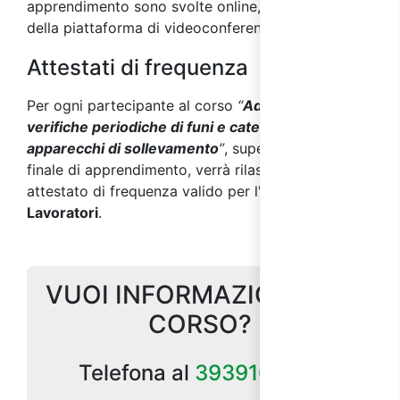
apprendimento sono svolte online, per mezzo
della piattaforma di videoconferenza sincrona.
Attestati di frequenza
Per ogni partecipante al corso
“
Addetti alle
verifiche periodiche di funi e catene degli
apparecchi di sollevamento
”
, superata la verifica
finale di apprendimento, verrà rilasciato un
attestato di frequenza valido per l'
aggiornamento
Lavoratori
.
VUOI INFORMAZIONI SUL
CORSO?
Telefona al
3939164185