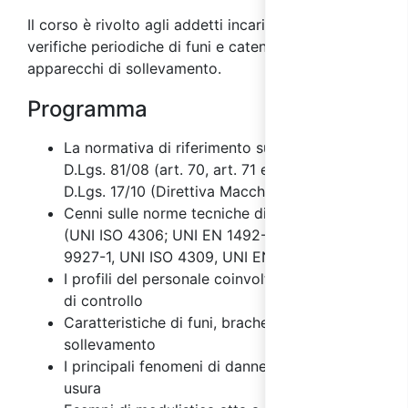
Il corso è rivolto agli addetti incaricati alle
verifiche periodiche di funi e catene
degli
apparecchi di sollevamento.
Programma
La normativa di riferimento su funi e catene: il
D.Lgs. 81/08 (art. 70, art. 71 e Allegato VI) e il
D.Lgs. 17/10 (Direttiva Macchine)
Cenni sulle norme tecniche di riferimento
(UNI ISO 4306; UNI EN 1492-1; UNI ISO
9927-1, UNI ISO 4309, UNI EN 818-6)
I profili del personale coinvolto nelle attività
di controllo
Caratteristiche di funi, brache e catene di
sollevamento
I principali fenomeni di danneggiamento e di
usura