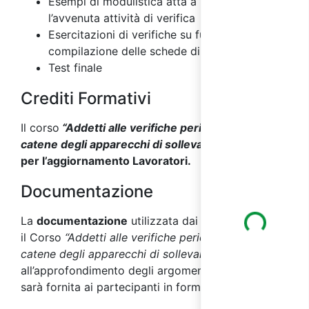
Esempi di modulistica atta a registrare
l’avvenuta attività di verifica
Esercitazioni di verifiche su funi e catene e
compilazione delle schede di registrazione
Test finale
Crediti Formativi
Il corso
“
Addetti alle verifiche periodiche di funi e
catene degli apparecchi di sollevamento
”
è valido
per l’aggiornamento
Lavoratori
.
Documentazione
Loading...
La
documentazione
utilizzata dai docenti durante
il Corso
“Addetti alle verifiche periodiche di funi e
catene degli apparecchi di sollevamento”
, utile
all’approfondimento degli argomenti affrontati,
sarà fornita ai partecipanti in formato digitale.