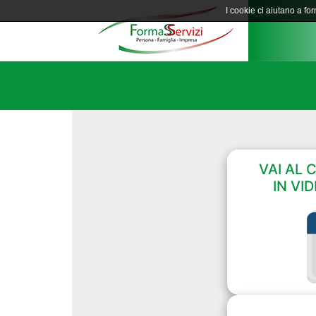
I cookie ci aiutano a forn
VAI AL 
IN VI